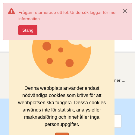
Frågan returnerade ett fel. Undersök loggar för mer
information.
Stäng
Växla
Dataportalen
Sök efter våra geodatamängder, tjänster och applikationer
...
Denna webbplats använder endast
nödvändiga cookies som krävs för att
webbplatsen ska fungera. Dessa cookies
Sök med fritext
används inte för statistik, analys eller
marknadsföring och innehåller inga
personuppgifter.